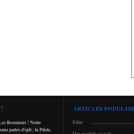
auté
Mode
ade : la rasoir
Vestes homme pour l’hiver, no
 les hommes ?
conseils mode
 ?
ARTICLES POPULAIR
Édito
 Les Boomeurs ! Notre
ans pattes d'eph', lu Pilote,
Des produits au poil