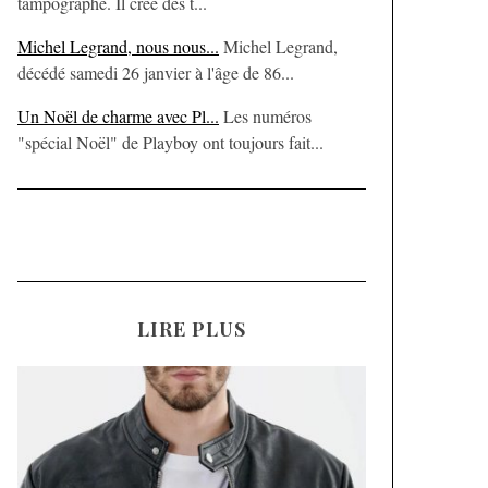
tampographe. Il crée des t...
Michel Legrand, nous nous...
Michel Legrand,
décédé samedi 26 janvier à l'âge de 86...
Un Noël de charme avec Pl...
Les numéros
"spécial Noël" de Playboy ont toujours fait...
LIRE PLUS