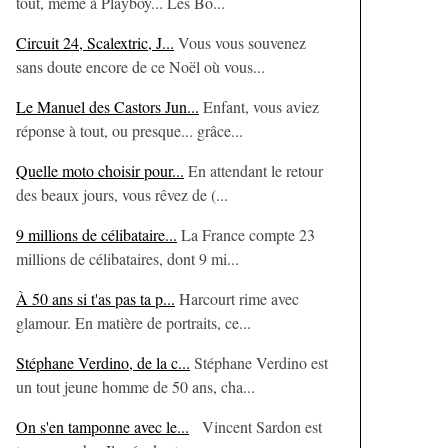
tout, même à Playboy... Les Bo...
Circuit 24, Scalextric, J...
Vous vous souvenez
sans doute encore de ce Noël où vous...
Le Manuel des Castors Jun...
Enfant, vous aviez
réponse à tout, ou presque... grâce...
Quelle moto choisir pour...
En attendant le retour
des beaux jours, vous rêvez de (...
9 millions de célibataire...
La France compte 23
millions de célibataires, dont 9 mi...
À 50 ans si t'as pas ta p...
Harcourt rime avec
glamour. En matière de portraits, ce...
Stéphane Verdino, de la c...
Stéphane Verdino est
un tout jeune homme de 50 ans, cha...
On s'en tamponne avec le...
Vincent Sardon est