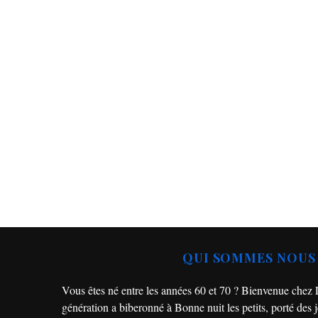
Be
Philips One Bl
ultime pour
QUI SOMMES NOUS
Vous êtes né entre les années 60 et 70 ? Bienvenue chez
génération a biberonné à Bonne nuit les petits, porté des je