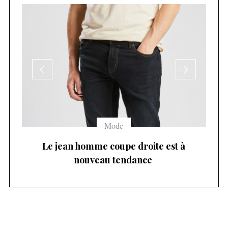
Mode
Le jean homme coupe droite est à
P
nouveau tendance