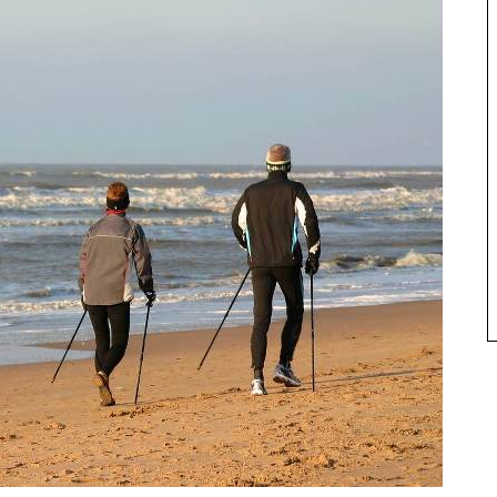
é
Mode
e : la rasoir
Vestes homme pour l’hiver, nos
es hommes ?
conseils mode